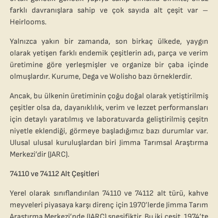
farklı davranışlara sahip ve çok sayıda alt çeşit var –
Heirlooms.
Yalnızca yakın bir zamanda, son birkaç ülkede, yaygın
olarak yetişen farklı endemik çeşitlerin adı, parça ve verim
üretimine göre yerleşmişler ve organize bir çaba içinde
olmuşlardır. Kurume, Dega ve Wolisho bazı örneklerdir.
Ancak, bu ülkenin üretiminin çoğu doğal olarak yetiştirilmiş
çeşitler olsa da, dayanıklılık, verim ve lezzet performansları
için detaylı yaratılmış ve laboratuvarda geliştirilmiş çeşitn
niyetle eklendiği, görmeye başladığımız bazı durumlar var.
Ulusal ulusal kuruluşlardan biri Jimma Tarımsal Araştırma
Merkezi’dir (JARC).
74110 ve 74112 Alt Çeşitleri
Yerel olarak sınıflandırılan 74110 ve 74112 alt türü, kahve
meyveleri piyasaya karşı direnç için 1970’lerde Jimma Tarım
Araştırma Merkezi’nde (JARC) spesifiktir. Bu iki çeşit, 1974’te