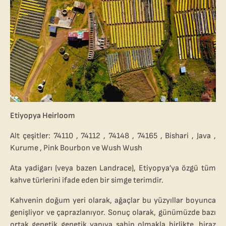
Etiyopya Heirloom
Alt çeşitler: 74110 , 74112 , 74148 , 74165 , Bishari , Java ,
Kurume , Pink Bourbon ve Wush Wush
Ata yadigarı (veya bazen Landrace), Etiyopya’ya özgü tüm
kahve türlerini ifade eden bir simge terimdir.
Kahvenin doğum yeri olarak, ağaçlar bu yüzyıllar boyunca
genişliyor ve çaprazlanıyor. Sonuç olarak, günümüzde bazı
ortak genetik genetik yapıya sahip olmakla birlikte, biraz