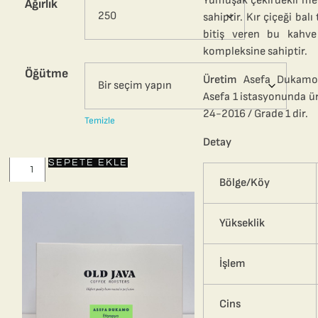
Yumuşak çekirdekli mey
Ağırlık
sahiptir. Kır çiçeği balı
bitiş veren bu kahv
kompleksine sahiptir.
Öğütme
Üretim
Asefa Dukamo 
Asefa 1 istasyonunda üre
24-2016 / Grade 1 dir.
Temizle
Detay
SEPETE EKLE
Bölge/Köy
Yükseklik
İşlem
Cins