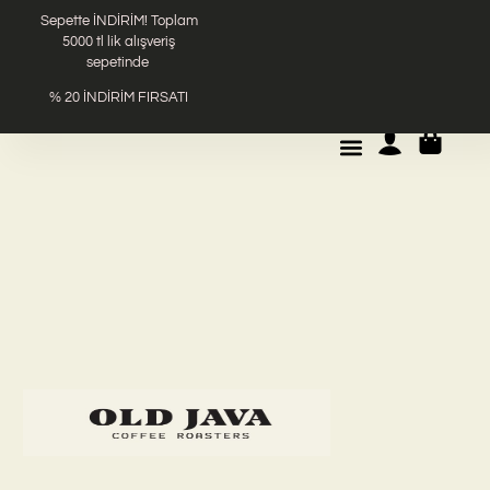
Sepette İNDİRİM!
Toplam
5000 tl lik alışveriş
sepetinde
% 20 İNDİRİM FIRSATI