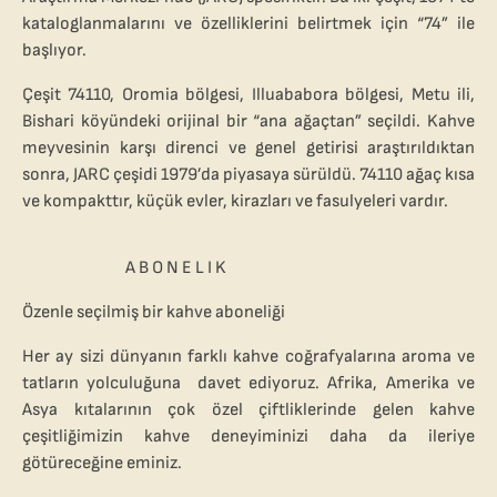
kataloglanmalarını ve özelliklerini belirtmek için “74” ile
başlıyor.
Çeşit 74110, Oromia bölgesi, Illuababora bölgesi, Metu ili,
Bishari köyündeki orijinal bir “ana ağaçtan” seçildi. Kahve
meyvesinin karşı direnci ve genel getirisi araştırıldıktan
sonra, JARC çeşidi 1979’da piyasaya sürüldü. 74110 ağaç kısa
ve kompakttır, küçük evler, kirazları ve fasulyeleri vardır.
A B O N E L I K
Özenle seçilmiş bir kahve aboneliği
Her ay sizi dünyanın farklı kahve coğrafyalarına aroma ve
tatların yolculuğuna davet ediyoruz. Afrika, Amerika ve
Asya kıtalarının çok özel çiftliklerinde gelen kahve
çeşitliğimizin kahve deneyiminizi daha da ileriye
götüreceğine eminiz.